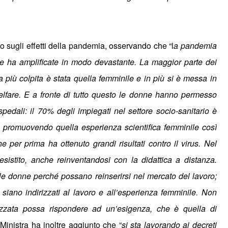
o sugli effetti della pandemia, osservando che “l
a pandemia
i, le ha amplificate in modo devastante. La maggior parte dei
a più colpita è stata quella femminile e in più si è messa in
 welfare. E a fronte di tutto questo le donne hanno permesso
ospedali: il 70% degli impiegati nel settore socio-sanitario è
a, promuovendo quella esperienza scientifica femminile così
e per prima ha ottenuto grandi risultati contro il virus. Nel
istito, anche reinventandosi con la didattica a distanza.
lle donne perch
é
possano reinserirsi nel mercato del lavoro;
 siano indirizzati al lavoro e all’esperienza femminile. Non
zzata possa rispondere ad un’esigenza, che è quella di
Ministra ha inoltre aggiunto che “
si sta lavorando ai decreti