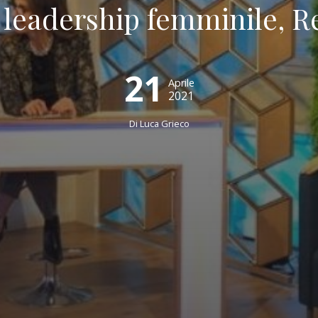
 leadership femminile, R
21
Aprile
2021
Di Luca Grieco