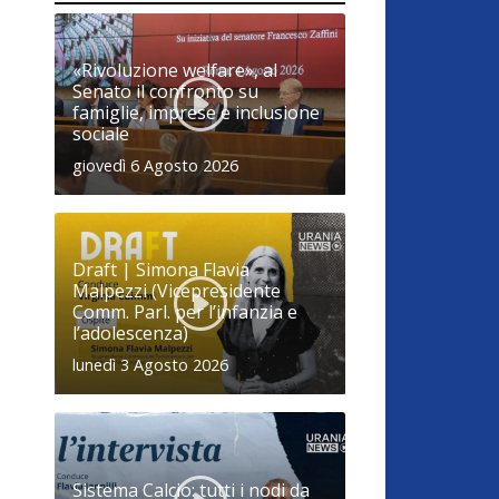
«Rivoluzione welfare», al
Senato il confronto su
famiglie, imprese e inclusione
sociale
giovedì 6 Agosto 2026
Draft | Simona Flavia
Malpezzi (Vicepresidente
Comm. Parl. per l’infanzia e
l’adolescenza)
lunedì 3 Agosto 2026
Sistema Calcio: tutti i nodi da