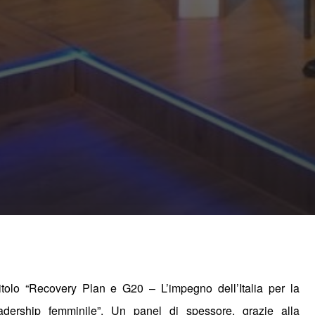
itolo “Recovery Plan e G20 – L’impegno dell’Italia per la
adership femminile”. Un panel di spessore, grazie alla