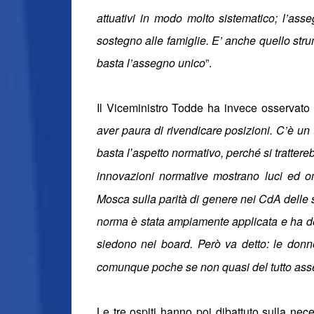
attuativi in modo molto sistematico; l’as
sostegno alle famiglie. E’ anche quello str
basta l’assegno unico
”.
Il Viceministro Todde ha invece osservato 
aver paura di rivendicare posizioni. C’è u
basta l
aspetto normativo, perch
é
si tratter
’
innovazioni normative mostrano luci ed o
Mosca sulla parità di genere nei CdA delle s
norma è stata ampiamente applicata e ha d
siedono nei board. Però va detto: le donn
comunque poche se non quasi del tutto ass
Le tre ospiti hanno poi dibattuto sulla nece