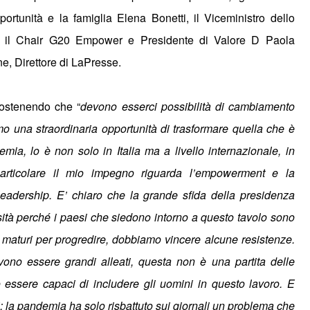
portunità e la famiglia Elena Bonetti, il Viceministro dello
 il Chair G20 Empower e Presidente di Valore D Paola
e, Direttore di LaPresse.
sostenendo che “
devono esserci possibilità di cambiamento
mo una straordinaria opportunità di trasformare quella che è
mia, lo è non solo in Italia ma a livello internazionale, in
particolare il mio impegno riguarda l’empowerment e la
i leadership. E’ chiaro che la grande sfida della presidenza
rsità perché i paesi che siedono intorno a questo tavolo sono
mo maturi per progredire, dobbiamo vincere alcune resistenze.
vono essere grandi alleati, questa non è una partita delle
essere capaci di includere gli uomini in questo lavoro. E
: la pandemia ha solo risbattuto sui giornali un problema che