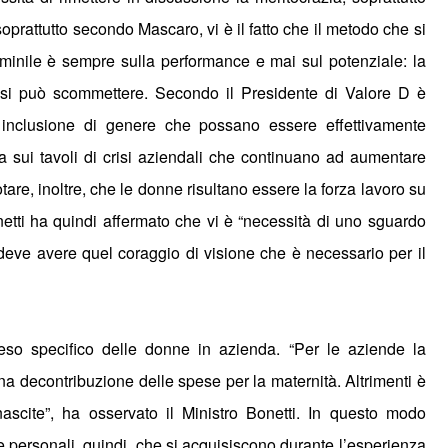
soprattutto secondo Mascaro, vi è il fatto che il metodo che si
mminile è sempre sulla performance e mai sul potenziale: la
si può scommettere. Secondo il Presidente di Valore D è
di inclusione di genere che possano essere effettivamente
ta sui tavoli di crisi aziendali che continuano ad aumentare
tare, inoltre, che le donne risultano essere la forza lavoro su
netti ha quindi affermato che vi è “necessità di uno sguardo
a deve avere quel coraggio di visione che è necessario per il
 peso specifico delle donne in azienda. “Per le aziende la
a decontribuzione delle spese per la maternità. Altrimenti è
 nascite”, ha osservato il Ministro Bonetti. In questo modo
 personali, quindi, che si acquisiscono durante l’esperienza