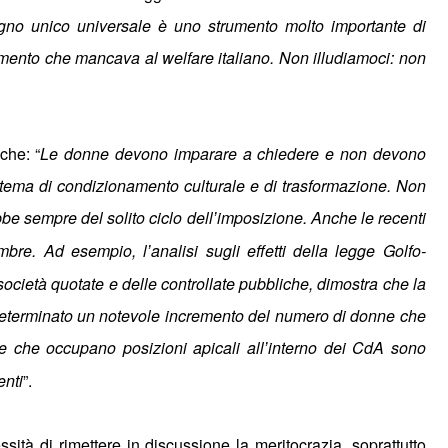
segno unico universale è uno strumento molto importante di
umento che mancava al welfare italiano. Non illudiamoci: non
che: “
Le donne devono imparare a chiedere e non devono
n tema di condizionamento culturale e di trasformazione. Non
ebbe sempre del solito ciclo dell
imposizione. Anche le recenti
’
mbre. Ad esempio, l
analisi sugli effetti della legge Golfo-
’
ocietà quotate e delle controllate pubbliche, dimostra che la
eterminato un notevole incremento del numero di donne che
e che occupano posizioni apicali all
interno dei CdA sono
’
enti
”.
ssità di rimettere in discussione la meritocrazia, soprattutto