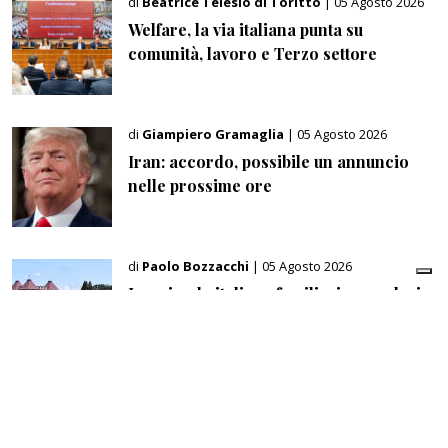
di
Beatrice Telesio di Toritto
| 05 Agosto 2026
Welfare, la via italiana punta su
comunità, lavoro e Terzo settore
di
Giampiero Gramaglia
| 05 Agosto 2026
Iran: accordo, possibile un annuncio
nelle prossime ore
di
Paolo Bozzacchi
| 05 Agosto 2026
Le aziende italiane familiari e secolari:
il valore della continuità