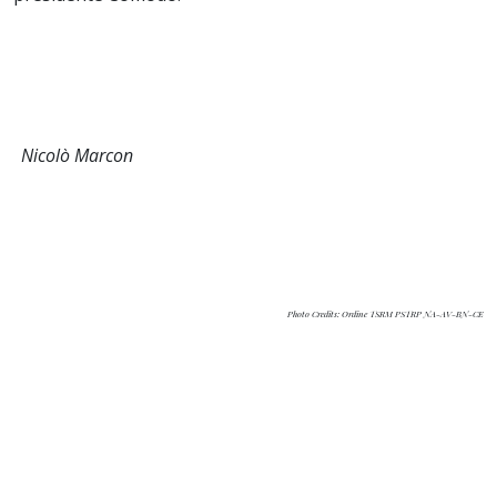
Nicolò Marcon
Photo Credits: Ordine TSRM PSTRP NA-AV-BN-CE