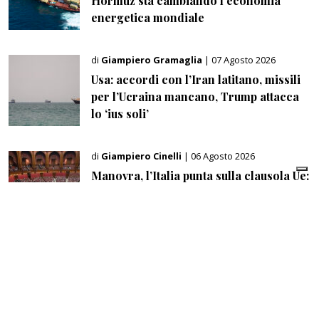
Hormuz sta cambiando l’economia
energetica mondiale
di
Giampiero Gramaglia
| 07 Agosto 2026
Usa: accordi con l’Iran latitano, missili
per l’Ucraina mancano, Trump attacca
lo ‘ius soli’
di
Giampiero Cinelli
| 06 Agosto 2026
Manovra, l’Italia punta sulla clausola Ue:
fino a 14,4 miliardi per l’energia e 22
miliardi per la difesa