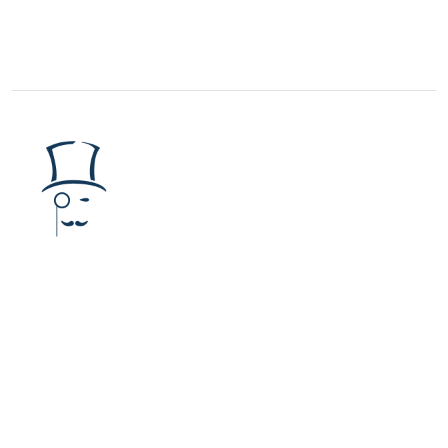
The Watcher Post
è una Testata giornalistica
registrata presso il Tribunale di Roma al
numero
223/2016
Iscrizione al ROC
40131
Editore:
URANIA MEDIA S.r.l.